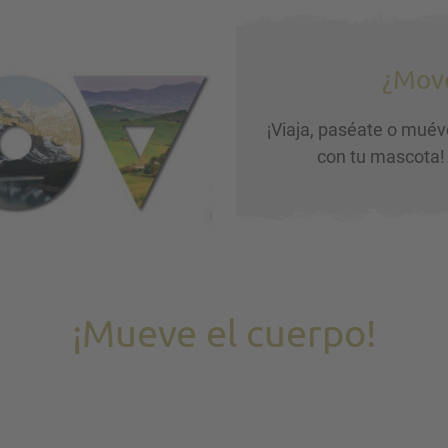
¿Move
¡Viaja, paséate o muév
con tu mascota!
¡Mueve el cuerpo!