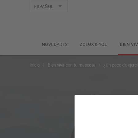
Idiomas
ESPAÑOL
NOVEDADES
ZOLUX & YOU
BIEN VI
Inicio
Bien vivir con tu mascota
¿Un poco de ejerci