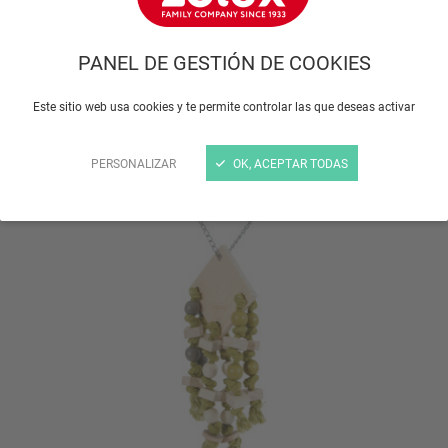
pueden ser de metal o de acero, ya que destruirá
los juguetes que le des. Evita los materiales plásticos.
PANEL DE GESTIÓN DE COOKIES
¡Asegúrate de que los accesorios no son peligrosos
Este sitio web usa cookies y te permite controlar las que deseas activar
para tu animal!
PERSONALIZAR
OK, ACEPTAR TODAS