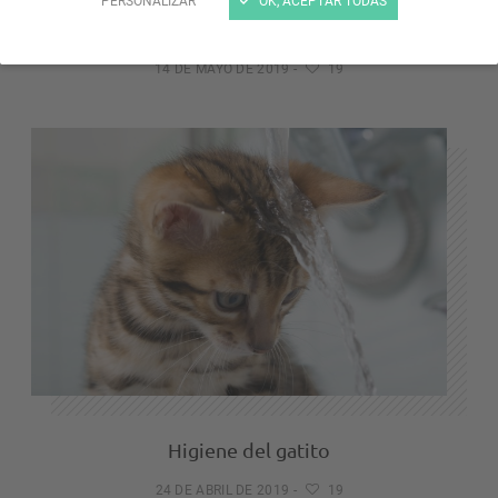
PERSONALIZAR
OK, ACEPTAR TODAS
Arenas para gato
14 DE MAYO DE 2019
-
19
Higiene del gatito
24 DE ABRIL DE 2019
-
19