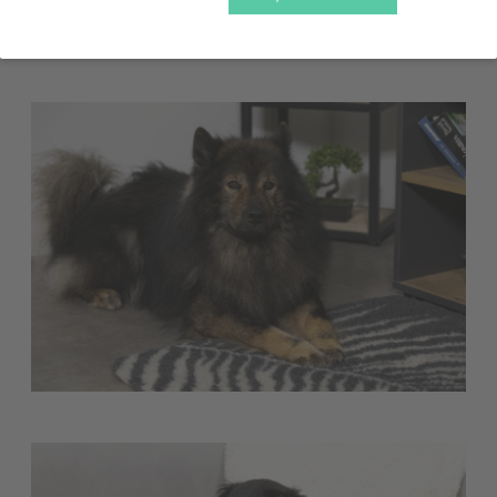
alfombra aislante Zolux permite a tu amigo peludo
tenderse cómodamente en un lugar seco y calentito.