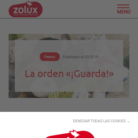
MENÚ
Perros
Publicado el
20/3/19
La orden «¡Guarda!»
«Guarda»: ¿Te has cansado de guardar los juguetes de
tu perro? ¡Enséñale a que lo haga él solo! Para este
DENEGAR TODAS LAS COOKIES →
truco necesitarás una cesta o una caja donde tu perro
pueda colocar sus juguetes fácilmente.