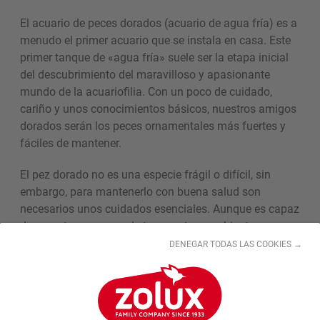
El acuario de peces dorados (acuario de agua fría) es a
menudo el primer acuario que se instala en casa. Este
primer tanque de «agua fría» suele ser la etapa inicial
del descubrimiento del maravilloso y apasionante
mundo de la acuariofilia. Con un poco de cuidado,
cariño y unos conocimientos básicos, nuestros amigos
dorados serán los peces ornamentales más fuertes y
fáciles de mantener.
El pez dorado no es una especie frágil o difícil, sin
embargo, para mantenerlo con buena salud son
necesarios unos cuidados esenciales. Aunque es capaz
de soportar un rango de temperatura ambiente muy
amplio (con extremos de entre 3 y 28 °C), el rango de
DENEGAR TODAS LAS COOKIES →
temperatura ideal para ellos es de entre 16 y 22 °C
(temperatura media de la casa).
Los peces dorados son omnívoros, son glotones y no