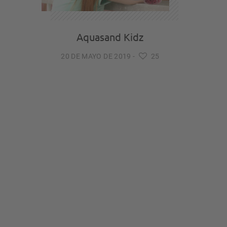
Aquasand Kidz
20 DE MAYO DE 2019
-
25