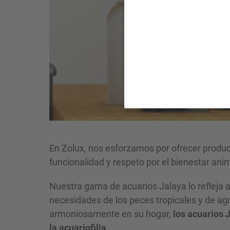
¡
En Zolux, nos esforzamos por ofrecer produc
funcionalidad y respeto por el bienestar anim
Nuestra gama de acuarios Jalaya lo refleja a
necesidades de los peces tropicales y de agu
armoniosamente en su hogar,
los acuarios J
la acuariofilia.