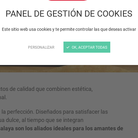
acuario pequeño, dise
PANEL DE GESTIÓN DE COOKIES
elegante!
Este sitio web usa cookies y te permite controlar las que deseas activar
PERSONALIZAR
OK, ACEPTAR TODAS
tos de calidad que combinen estética,
al.
 la perfección. Diseñados para satisfacer las
a dulce, al tiempo que se integran
alaya son los aliados ideales para los amantes de