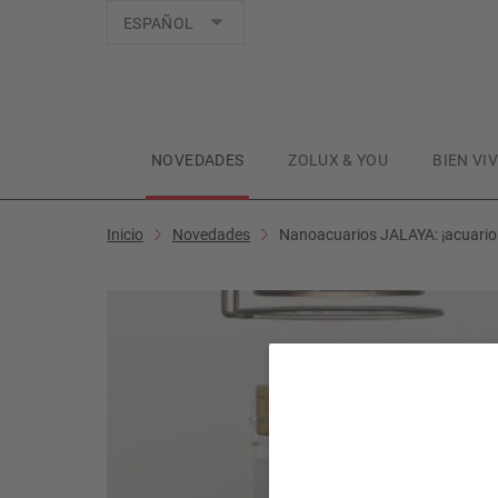
Idiomas
ESPAÑOL
NOVEDADES
ZOLUX & YOU
BIEN VI
Inicio
Novedades
Nanoacuarios JALAYA: ¡acuario 