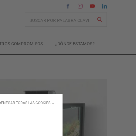
Recherche
TROS COMPROMISOS
¿DÓNDE ESTAMOS?
DENEGAR TODAS LAS COOKIES →
: