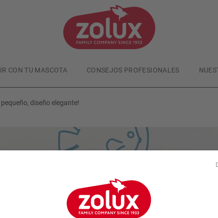
VIR CON TU MASCOTA
CONSEJOS PROFESIONALES
NUES
pequeño, diseño elegante!
Aquariofilia
Publicado el
16/11/24
Nanoacuarios JALAYA