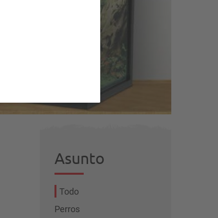
ño
Asunto
Todo
Perros