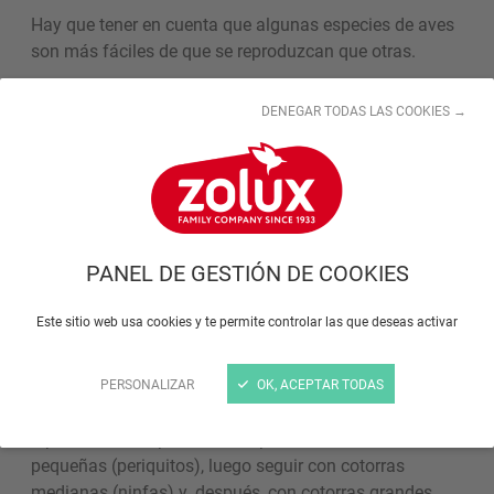
Hay que tener en cuenta que algunas especies de aves
son más fáciles de que se reproduzcan que otras.
Por ejemplo, el periquito es más fácil de reproducir que
DENEGAR TODAS LAS COOKIES →
una cotorra alejandrina.
– El periquito alcanza la madurez sexual a los 6 meses,
pero es preferible esperar como mínimo a que tengan 1
año para su apareamiento. (Tamaño del nido: 17 cm de
ancho, 25 cm de largo y 30 cm de alto con un orificio
de 5 cm).
PANEL DE GESTIÓN DE COOKIES
– La cotorra alejandrina, en cambio, alcanza la
madurez sexual a los 3 años. (Tamaño del nido: 90 cm
Este sitio web usa cookies y te permite controlar las que deseas activar
en 40 x 40 con un orificio de 12 cm).
En conclusión: La madurez sexual de estas dos
PERSONALIZAR
OK, ACEPTAR TODAS
especies no es la misma. Si quieres que tus aves se
reproduzcan, es preferible empezar con cotorras
pequeñas (periquitos), luego seguir con cotorras
medianas (ninfas) y, después, con cotorras grandes