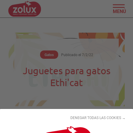
MENÚ
Gatos
Publicado el
7/2/22
Juguetes para gatos
Ethi'cat
DENEGAR TODAS LAS COOKIES →
MEJOR PARA EL PLANETA