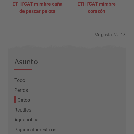
ETHI'CAT mimbre caña
ETHI'CAT mimbre
E
de pescar pelota
corazón
Me gusta
18
Asunto
Todo
Perros
Gatos
Reptiles
Aquariofilia
Pájaros domésticos